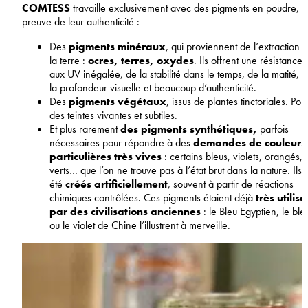
COMTESS
travaille exclusivement avec des pigments en poudre,
preuve de leur authenticité :
Des
pigments minéraux
, qui proviennent de l’extraction 
la terre :
ocres, terres, oxydes
. Ils offrent une résistance
aux UV inégalée, de la stabilité dans le temps, de la matité, 
la profondeur visuelle et beaucoup d’authenticité.
Des
pigments végétaux
, issus de plantes tinctoriales. Pou
des teintes vivantes et subtiles.
Et plus rarement
des pigments synthétiques,
parfois
nécessaires pour répondre à des
demandes de couleurs
particulières très vives
: certains bleus, violets, orangés,
verts… que l’on ne trouve pas à l’état brut dans la nature. Ils 
été
créés artificiellement
, souvent à partir de réactions
chimiques contrôlées. Ces pigments étaient déjà
très utilisé
par des civilisations anciennes
: le Bleu Egyptien, le ble
ou le violet de Chine l’illustrent à merveille.