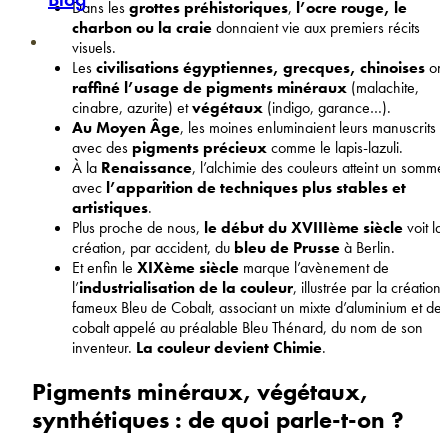
Dans les
grottes préhistoriques
,
l’ocre rouge, le
charbon ou la craie
donnaient vie aux premiers récits
visuels.
Les
civilisations égyptiennes, grecques, chinoises
ont
raffiné l’usage de pigments minéraux
(malachite,
cinabre, azurite) et
végétaux
(indigo, garance…).
Au Moyen Âge
, les moines enluminaient leurs manuscrits
avec des
pigments précieux
comme le lapis-lazuli.
À la
Renaissance
, l’alchimie des couleurs atteint un sommet
avec
l’apparition de techniques plus stables et
artistiques
.
Plus proche de nous,
le début du XVIIIème siècle
voit la
création, par accident, du
bleu de Prusse
à Berlin.
Et enfin le
XIXème siècle
marque l’avènement de
l’
industrialisation de la couleur
, illustrée par la création
fameux Bleu de Cobalt, associant un mixte d’aluminium et de
cobalt appelé au préalable Bleu Thénard, du nom de son
inventeur.
La couleur devient Chimie
.
Pigments minéraux, végétaux,
synthétiques : de quoi parle-t-on ?