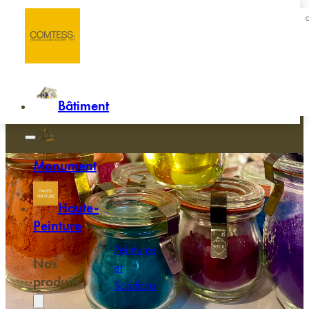
Passer au contenu principal
Passer au pied de page
Accueil
/
COMTESS habille ses peintures de pigments naturels
COMTESS habille ses peintures de
pigments naturels
Bâtiment
Monument
Haute-
Peinture
Peintures
Nos
et
produits
Solutions