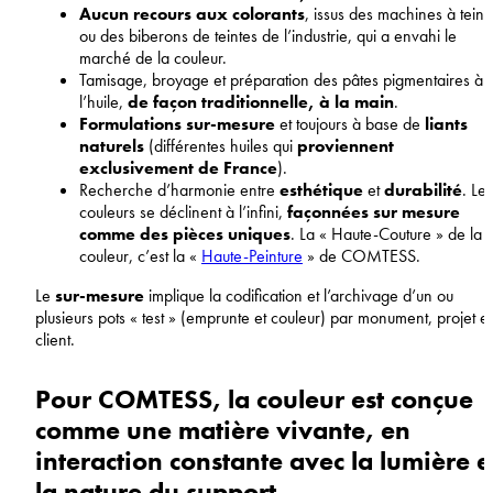
Aucun recours aux colorants
, issus des machines à teint
ou des biberons de teintes de l’industrie, qui a envahi le
marché de la couleur.
Tamisage, broyage et préparation des pâtes pigmentaires à
l’huile,
de façon traditionnelle, à la main
.
Formulations sur-mesure
et toujours à base de
liants
naturels
(différentes huiles qui
proviennent
exclusivement de France
).
Recherche d’harmonie entre
esthétique
et
durabilité
. Les
couleurs se déclinent à l’infini,
façonnées sur mesure
comme des pièces uniques
. La « Haute-Couture » de la
couleur, c’est la «
Haute-Peinture
» de COMTESS.
Le
sur-mesure
implique la codification et l’archivage d’un ou
plusieurs pots « test » (emprunte et couleur) par monument, projet et
client.
Pour COMTESS, la couleur est conçue
comme une matière vivante, en
interaction constante avec la lumière e
la nature du support