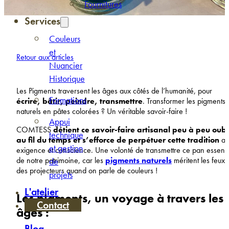
Fournitures
Services
Couleurs
et
Retour aux articles
Nuancier
Historique
Les Pigments traversent les âges aux côtés de l’humanité, pour
Formations
écrire, bâtir, peindre, transmettre
. Transformer les pigments
naturels en pâtes colorées ? Un véritable savoir-faire !
Appui
COMTESS
détient ce savoir-faire artisanal peu à peu oubl
technique
au fil du temps et s’efforce de perpétuer cette tradition
av
et gestion
exigence et conscience. Une volonté de transmettre ce pan essenti
de notre patrimoine, car les
pigments naturels
méritent les feux
de
des projecteurs quand on parle de couleurs !
projets
L'atelier
Les pigments, un voyage à travers les
Contact
âges :
Blog