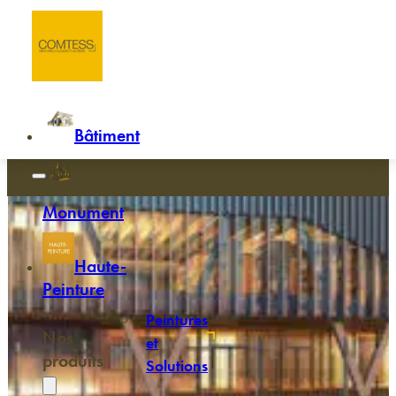
Passer au contenu principal
Passer au pied de page
Accueil
/
Les produits COMTESS
Découvrez l'ensemble des produit
COMTESS
Bâtiment
Monument
Haute-
Peinture
Peintures
Nos
et
produits
Solutions