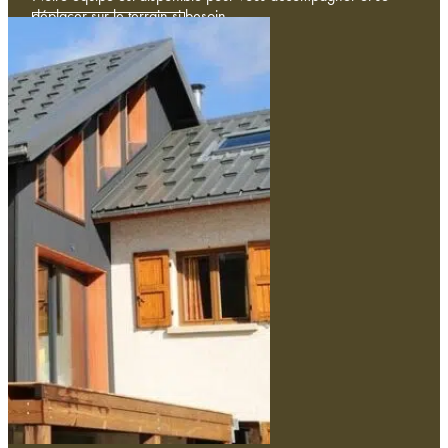
déplacer sur le terrain si besoin.
Contactez-nous
Univers
Bâtiment
Monument
Haute-Peinture
Nos types de produits