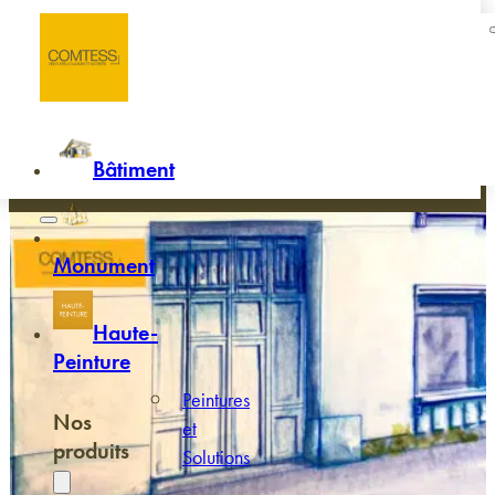
Passer au contenu principal
Passer au pied de page
Accueil
/
L'Atelier
L'atelier Comtess
Bâtiment
Monument
Haute-
Peinture
Peintures
Nos
et
produits
Solutions