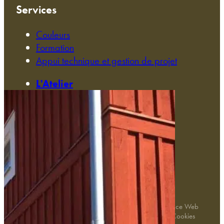
Services
Couleurs
Formation
,
Appui technique et gestion de projet
L'Atelier
Réalisations
Contact
106, avenue Pasteur 49100 Angers
02 41 86 59 42
contact@comtess.fr
Tous droits réservés. © 2024 Comtess | Création Agence Web
Enjin à Cholet | Mentions légales | Confidentialité | Cookies