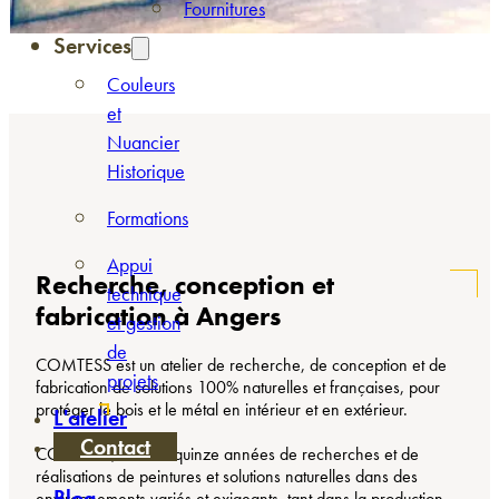
Fournitures
Services
Couleurs
et
Nuancier
Historique
Formations
Appui
Recherche, conception et
technique
fabrication à Angers
et gestion
de
COMTESS est un
atelier de recherche, de conception et de
projets
fabrication de solutions 100% naturelles et françaises, pour
protéger le bois et le métal en intérieur et en extérieur.
L'atelier
Contact
COMTESS, ce sont quinze années de recherches et de
réalisations de peintures et solutions naturelles dans des
Blog
environnements variés et exigeants,
tant dans la production