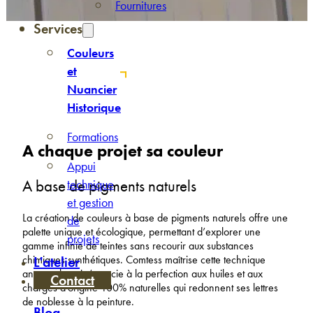
Fournitures
Services
Couleurs
et
Nuancier
Historique
Formations
A chaque projet sa couleur
Appui
A base de pigments naturels
technique
et gestion
La création de couleurs à base de pigments naturels offre une
de
palette unique et écologique, permettant d’explorer une
projets
gamme infinie de teintes sans recourir aux substances
chimiques synthétiques
.
Comtess maîtrise cette technique
L'atelier
ancestrale qui s’associe à la perfection aux huiles et aux
Contact
charges d’origine 100% naturelles qui redonnent ses lettres
de noblesse à la peinture.
Blog