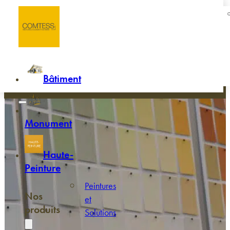
Passer au contenu principal
Passer au pied de page
Accueil
/
Couleurs et Nuancier historique
Couleurs
Bâtiment
Monument
Haute-
Peinture
Peintures
Nos
et
produits
Solutions