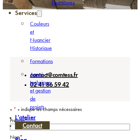
Fournitures
Services
Couleurs
et
Nuancier
Historique
Formations
Appui
contact@comtess.fr
technique
02 41 86 59 42
et gestion
de
projets
«
*
» indique les champs nécessaires
L'atelier
Prénom
*
Contact
Nom
*
Blog