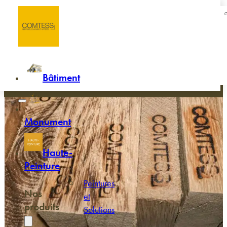
Passer au contenu principal
Passer au pied de page
Accueil
/
Contact
Contactez-nous
Bâtiment
Monument
Haute-
Peinture
Peintures
Nos
et
produits
Solutions