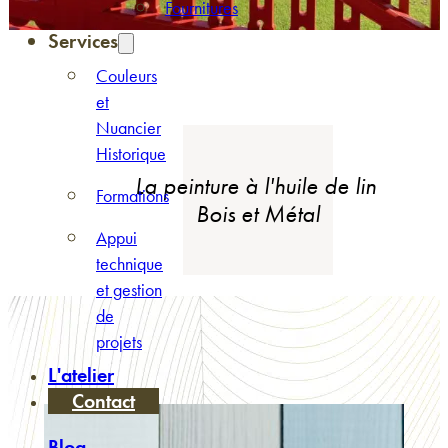
Fournitures
Services
Couleurs
et
Nuancier
Historique
La peinture à l'huile de lin
Formations
Bois et Métal
Appui
technique
et gestion
de
projets
L'atelier
Contact
Blog