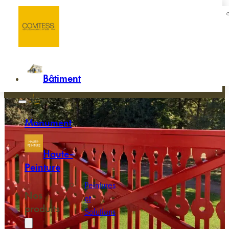
Passer au contenu principal
Passer au pied de page
Accueil
/
Chastel
Chastel
Bâtiment
Monument
Haute-
Peinture
Peintures
Nos
et
produits
Solutions