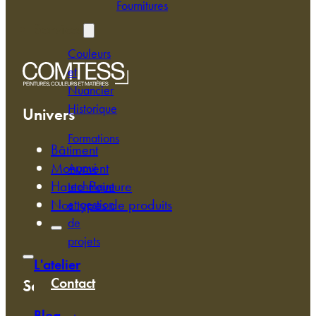
Fournitures
Services
Couleurs
et
Nuancier
Historique
Univers
Formations
Bâtiment
Monument
Appui
Haute-Peinture
technique
Nos types de produits
et gestion
de
projets
L'atelier
Contact
Services
Blog