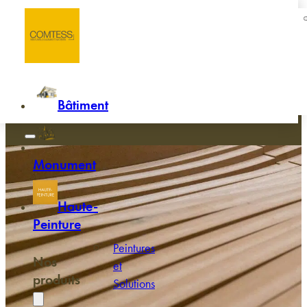
Passer au contenu principal
Passer au pied de page
Accueil
/
Bois brûlé
Bois brûlé
Bâtiment
Monument
Haute-
Peinture
Peintures
Nos
et
produits
Solutions