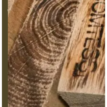
Univers
Bâtiment
Monument
Haute-Peinture
Nos types de produits
Services
Couleurs
Formation