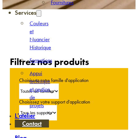
Fournitures
Services
Couleurs
et
Nuancier
Historique
Filtrez nos produits
Formations
Appui
Choisissez votre famille d'application
technique
et gestion
de
Choisissez votre support d'application
projets
L'atelier
Contact
Blog