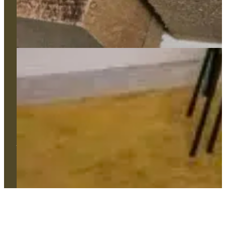
Appui technique et gestion de projet
L'Atelier
Réalisations
Contact
106, avenue Pasteur 49100 Angers
02 41 86 59 42
contact@comtess.fr
Tous droits réservés. © 2024 Comtess | Création Agence Web
Enjin à Cholet | Mentions légales | Confidentialité | Cookies