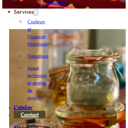
Fournitures
Services
Couleurs
et
Nuancier
Historique
Formations
Appui
technique
et gestion
de
projets
L'atelier
Contact
Blog