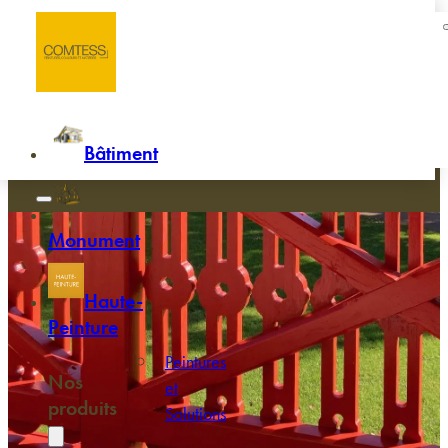
Passer au contenu principal
Passer au pied de page
Accueil
/
Analyse approfondie de nos produits
Analyse approfondie de nos pr
Bâtiment
Monument
Haute-
Peinture
Peintures
Nos
et
produits
Solutions