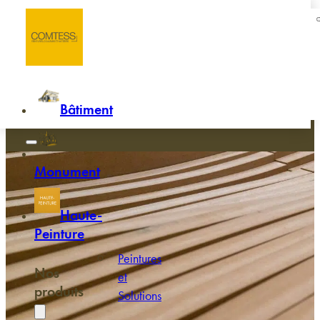
Passer au contenu principal
Passer au pied de page
Accueil
/
Ferronnerie d'art
Ferronnerie d'art
Bâtiment
Monument
Haute-
Peinture
Peintures
Nos
et
produits
Solutions