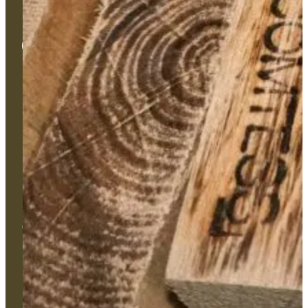
Univers
Bâtiment
Monument
Haute-Peinture
Nos types de produits
Services
Couleurs
Formation