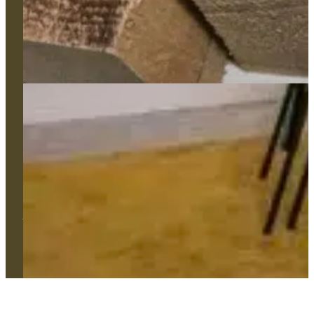
Appui technique et gestion de projet
L'Atelier
Réalisations
Contact
106, avenue Pasteur 49100 Angers
02 41 86 59 42
contact@comtess.fr
Tous droits réservés. © 2024 Comtess | Création Agence Web
Enjin à Cholet | Mentions légales | Confidentialité | Cookies