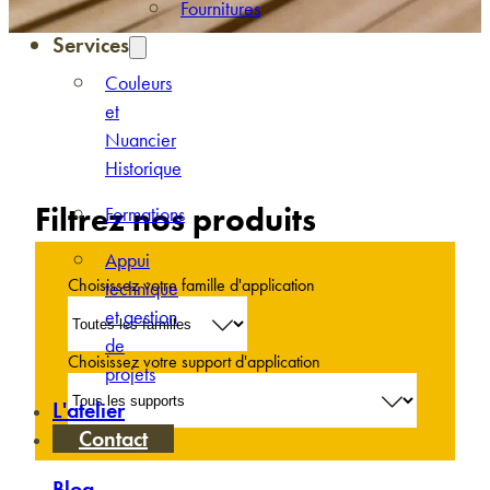
Fournitures
Services
Couleurs
et
Nuancier
Historique
Filtrez nos produits
Formations
Appui
Choisissez votre famille d'application
technique
et gestion
de
Choisissez votre support d'application
projets
L'atelier
Contact
Blog