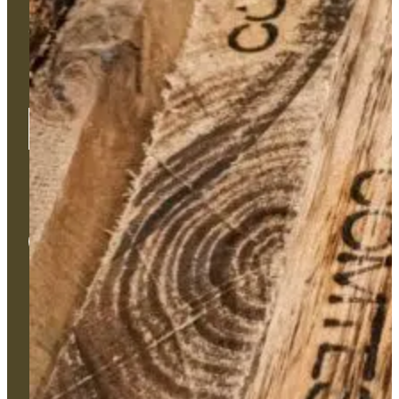
Un projet technique ? Un besoin
d'accompagnement sur-mesure ?
Une problématique ?
Notre équipe est disponible pour vous accompagner et se
déplacer sur le terrain si besoin.
Contactez-nous
Univers
Bâtiment
Monument
Haute-Peinture