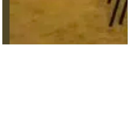
Tous droits réservés. © 2024 Comtess | Création Agence Web
Enjin à Cholet | Mentions légales | Confidentialité | Cookies