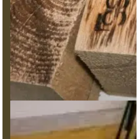
Nos types de produits
Services
Couleurs
Formation
Appui technique et gestion de projet
L'Atelier
Réalisations
Contact
106, avenue Pasteur 49100 Angers
02 41 86 59 42
contact@comtess.fr