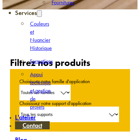
Fournitures
Services
Couleurs
et
Nuancier
Historique
Filtrez nos produits
Formations
Appui
Choisissez votre famille d'application
technique
et gestion
de
Choisissez votre support d'application
projets
L'atelier
Contact
Blog