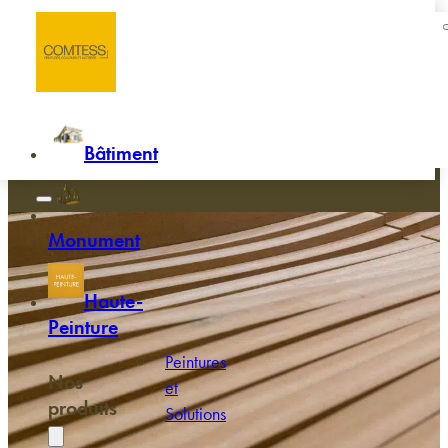
Passer au contenu principal
Passer au pied de page
Accueil
/
Mobilier de jardin en bois
Mobilier de jardin en bois
Bâtiment
Monument
Haute-
Peinture
Peintures
Nos
et
produits
Solutions