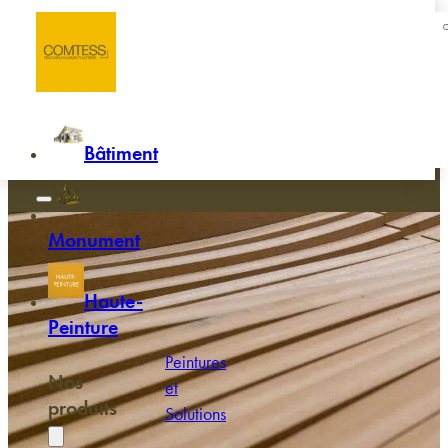
Passer au contenu principal
Passer au pied de page
Accueil
/
Mobilier intérieur
Mobilier intérieur
Bâtiment
Monument
Haute-
Peinture
Peintures
Nos
et
produits
Solutions