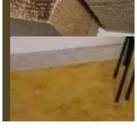
Appui technique et gestion de projet
L'Atelier
Réalisations
Contact
106, avenue Pasteur 49100 Angers
02 41 86 59 42
contact@comtess.fr
Tous droits réservés. © 2024 Comtess | Création Agence Web
Enjin à Cholet | Mentions légales | Confidentialité | Cookies