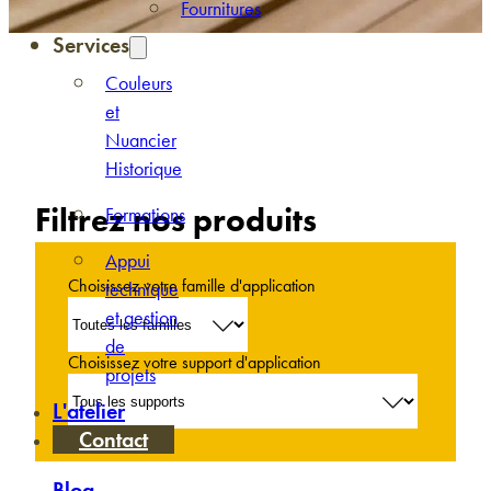
Fournitures
Services
Couleurs
et
Nuancier
Historique
Filtrez nos produits
Formations
Appui
Choisissez votre famille d'application
technique
et gestion
de
Choisissez votre support d'application
projets
L'atelier
Contact
Blog