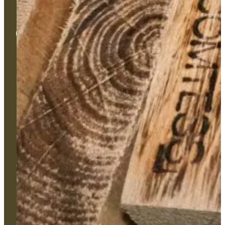
Univers
Bâtiment
Monument
Haute-Peinture
Nos types de produits
Services
Couleurs
Formation