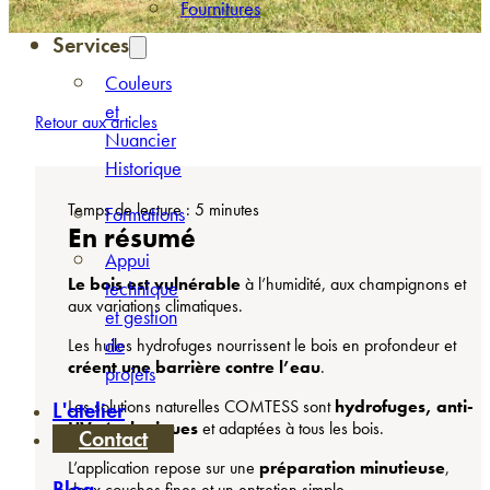
Fournitures
Services
Couleurs
et
Retour aux articles
Nuancier
Historique
Temps de lecture : 5 minutes
Formations
En résumé
Appui
Le bois est vulnérable
à l’humidité, aux champignons et
technique
aux variations climatiques.
et gestion
de
Les huiles hydrofuges nourrissent le bois en profondeur et
créent une barrière contre l’eau
.
projets
Les solutions naturelles COMTESS sont
hydrofuges, anti-
L'atelier
UV, écologiques
et adaptées à tous les bois.
Contact
L’application repose sur une
préparation minutieuse
,
Blog
deux couches fines et un entretien simple.