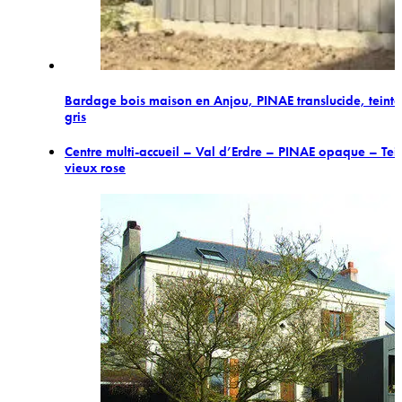
Bardage bois maison en Anjou, PINAE translucide, teinté
gris
Centre multi-accueil – Val d’Erdre – PINAE opaque – Tei
vieux rose