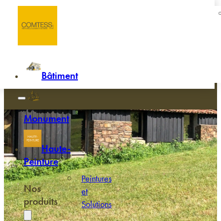
Passer au contenu principal
Passer au pied de page
Accueil
/
Huiles protectrices et hydrofuges pour le bois
Huiles protectrices et hydrofuges p
bois
Bâtiment
Monument
Haute-
Peinture
Peintures
Nos
et
produits
Solutions