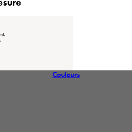
esure
nt,
e
Couleurs