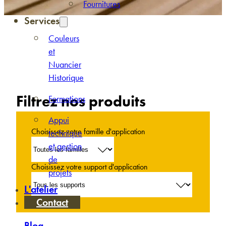
Fournitures
Services
Couleurs
et
Nuancier
Historique
Filtrez nos produits
Formations
Appui
Choisissez votre famille d'application
technique
et gestion
de
Choisissez votre support d'application
projets
L'atelier
Contact
Blog