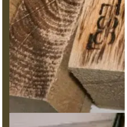
Bâtiment
Monument
Haute-Peinture
Nos types de produits
Services
Couleurs
Formation
Appui technique et gestion de projet
L'Atelier
Réalisations
Contact
106, avenue Pasteur 49100 Angers