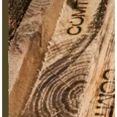
Un projet technique ? Un besoin
d'accompagnement sur-mesure ?
Une problématique ?
Notre équipe est disponible pour vous accompagner et se
déplacer sur le terrain si besoin.
Contactez-nous
Univers