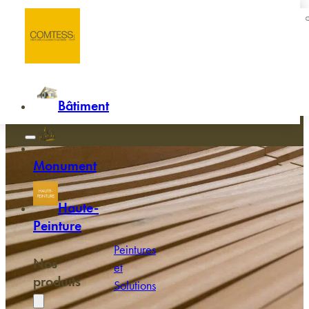
Passer au contenu principal
Passer au pied de page
Accueil
/
Lambris et sous-bassements
Lambris et sous-bassements
Bâtiment
Monument
Haute-
Peinture
Peintures
Nos
et
produits
Solutions