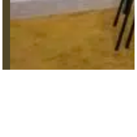
02 41 86 59 42
contact@comtess.fr
Tous droits réservés. © 2024 Comtess | Création Agence Web
Enjin à Cholet | Mentions légales | Confidentialité | Cookies