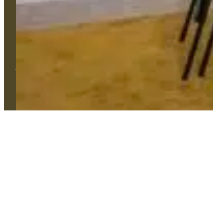
02 41 86 59 42
contact@comtess.fr
Tous droits réservés. © 2024 Comtess | Création Agence Web
Enjin à Cholet | Mentions légales | Confidentialité | Cookies