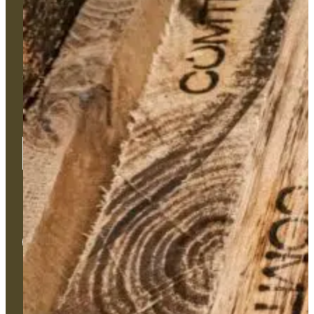
Un projet technique ? Un besoin
d'accompagnement sur-mesure ?
Une problématique ?
Notre équipe est disponible pour vous accompagner et se
déplacer sur le terrain si besoin.
Contactez-nous
Univers