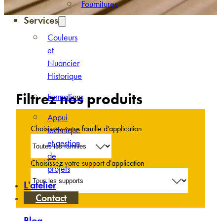
Fournitures
Services
Couleurs
et
Nuancier
Historique
Filtrez nos produits
Formations
Appui
Choisissez votre famille d'application
technique
et gestion
de
Choisissez votre support d'application
projets
L'atelier
Contact
Blog