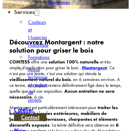
Fournitures
Services
Couleurs
et
Nuancier
Découvrez Montargent : notre
Historique
solution pour griser le bois
Formations
COMTESS
offre une
solution 100% naturelle
et très
simple d’application pour griser le bois :
Montargent
. Ce
Appui
n’est pas une teinte, c’est une solution qui stimule le
technique
vieillissement naturel du bois
, en 6 semaines environ. A
et gestion
ce terme, son aspect restera définitivement figé dans le temps,
quelle que soit son exposition.
Aucun entretien ne sera
de
nécessaire
, à vie.
projets
Montargent est particulièrement intéressant pour
traiter les
L'atelier
bardages, boiseries extérieures, mobiliers de
Contact
jardin, escaliers, terrasses, charpentes et éléments
décoratifs exposés
. La teinte définitive sera obtenue en
6
Blog
semaines environ
et le bois ne subira plus de dégradations.