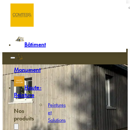
Passer au contenu principal
Passer au pied de page
Accueil
/
Griser le bois
Griser le bois pour le rendre résist
obtenir une teinte naturelle et pat
Bâtiment
Monument
Haute-
Peinture
Peintures
Nos
et
produits
Solutions