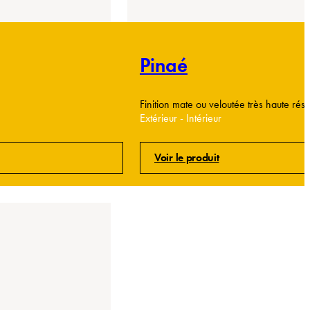
Pinaé
Finition mate ou veloutée très haute rési
Extérieur - Intérieur
Voir le produit