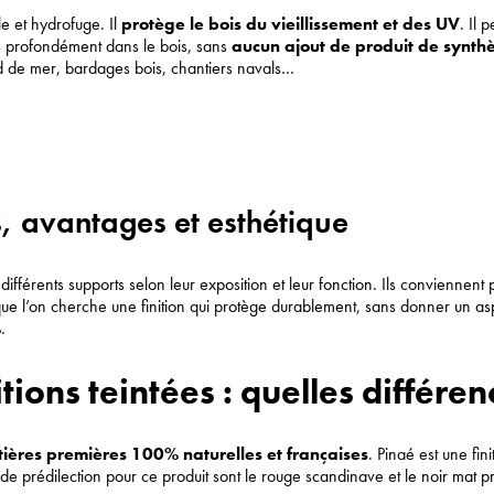
le et hydrofuge. Il
protège le bois du vieillissement et des UV
. Il 
ès profondément dans le bois, sans
aucun ajout de produit de synthè
d de mer, bardages bois, chantiers navals…
s, avantages et esthétique
 différents supports selon leur exposition et leur fonction. Ils conviennent
que l’on cherche une finition qui protège durablement, sans donner un aspec
.
itions teintées : quelles différen
ières premières 100% naturelles et françaises
. Pinaé est une fin
de prédilection pour ce produit sont le rouge scandinave et le noir mat pr