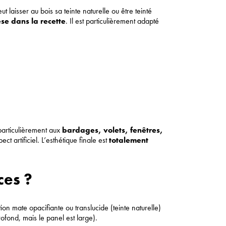
peut laisser au bois sa teinte naturelle ou être teinté
se dans la recette
. Il est particulièrement adapté
 particulièrement aux
bardages, volets, fenêtres,
t artificiel. L’esthétique finale est
totalement
ces ?
ition mate opacifiante ou translucide (teinte naturelle)
ofond, mais le panel est large).