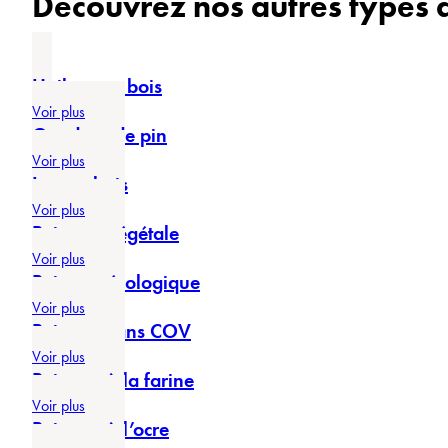
Découvrez nos autres types 
Huile pour bois
Voir plus
Goudron de pin
Voir plus
Lasure bois
Voir plus
Peinture végétale
Voir plus
Peinture écologique
Voir plus
Peinture sans COV
Voir plus
Peinture à la farine
Voir plus
Peinture à l’ocre