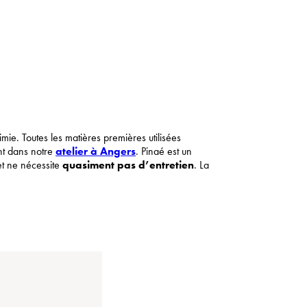
imie. Toutes les matières premières utilisées
nt dans notre
atelier à Angers
. Pinaé est un
t ne nécessite
quasiment pas d’entretien
. La