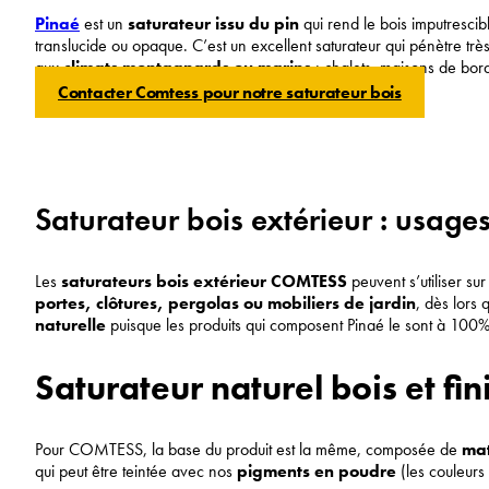
Pinaé
est un
saturateur issu du pin
qui rend le bois imputrescib
translucide ou opaque. C’est un excellent saturateur qui pénètre tr
aux
climats montagnards ou marins
: chalets, maisons de bor
Contacter Comtess pour notre saturateur bois
Saturateur bois extérieur : usage
Les
saturateurs bois extérieur COMTESS
peuvent s’utiliser sur
portes, clôtures, pergolas ou mobiliers de jardin
, dès lors 
naturelle
puisque les produits qui composent Pinaé le sont à 100%
Saturateur naturel bois et fin
Pour COMTESS, la base du produit est la même, composée de
mat
qui peut être teintée avec nos
pigments en poudre
(les couleurs 