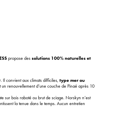
ESS
propose des
solutions 100% naturelles et
r
. Il convient aux climats difficiles,
type mer ou
 part un renouvellement d’une couche de Pinaé après 10
ate sur bois raboté ou brut de sciage. Norskyn n’est
ntissent la tenue dans le temps. Aucun entretien