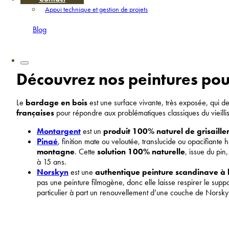
Appui technique et gestion de projets
Blog
Découvrez nos peintures pou
Le
bardage en bois
est une surface vivante, très exposée, qui d
françaises
pour répondre aux problématiques classiques du vieill
Montargent
est un
produit 100% naturel de grisaill
Pinaé
, finition mate ou veloutée, translucide ou opacifiante
montagne
. Cette
solution 100% naturelle
, issue du pin
à 15 ans.
Norskyn
est une
authentique peinture scandinave à l
pas une peinture filmogène, donc elle laisse respirer le supp
particulier à part un renouvellement d’une couche de Norskyn