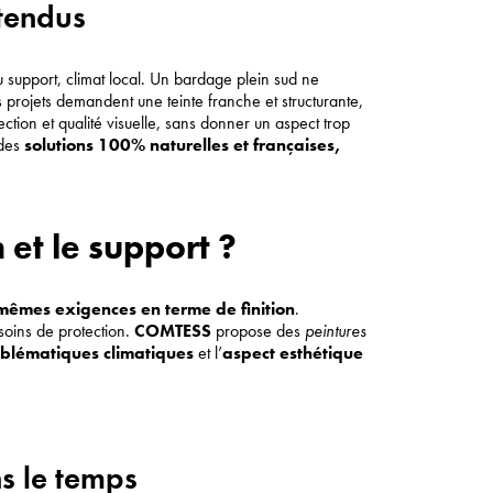
ttendus
u support, climat local. Un bardage plein sud ne
s projets demandent une teinte franche et structurante,
ction et qualité visuelle, sans donner un aspect trop
des
solutions 100% naturelles et françaises,
 et le support ?
mêmes exigences en terme de finition
.
esoins de protection.
COMTESS
propose des
peintures
blématiques climatiques
et l’
aspect esthétique
ns le temps