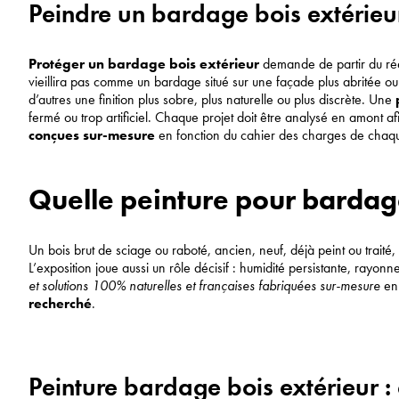
Peindre un bardage bois extérieur 
Protéger un bardage bois extérieur
demande de partir du réel
vieillira pas comme un bardage situé sur une façade plus abritée ou 
d’autres une finition plus sobre, plus naturelle ou plus discrète. Une
p
fermé ou trop artificiel. Chaque projet doit être analysé en amont af
conçues sur-mesure
en fonction du cahier des charges de chaqu
Quelle peinture pour bardage 
Un bois brut de sciage ou raboté, ancien, neuf, déjà peint ou tra
L’exposition joue aussi un rôle décisif : humidité persistante, rayo
et solutions 100% naturelles et françaises fabriquées sur-mesure
en 
recherché
.
Peinture bardage bois extérieur : 