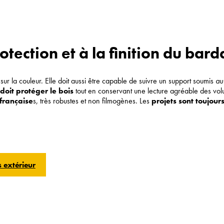
tection et à la finition du bar
ur la couleur. Elle doit aussi être capable de suivre un support soumis
au
n doit protéger le bois
tout en conservant une lecture agréable des v
 française
s, très robustes et non filmogènes. Les
projets sont toujour
 extérieur