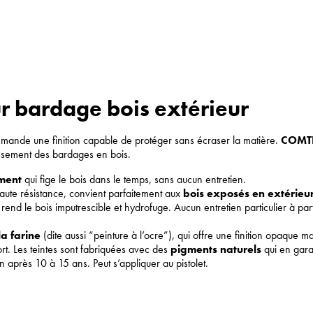
r bardage bois extérieur
emande une finition capable de protéger sans écraser la matière.
COMT
issement des bardages en bois.
ement
qui fige le bois dans le temps, sans aucun entretien.
 haute résistance, convient parfaitement aux
bois exposés en extérieu
, rend le bois imputrescible et hydrofuge. Aucun entretien particulier à
a farine
(dite aussi “peinture à l’ocre”), qui offre une finition opaque m
ort. Les teintes sont fabriquées avec des
pigments naturels
qui en gara
 après 10 à 15 ans. Peut s’appliquer au pistolet.